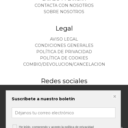
CONTACTA CON NOSOTROS
SOBRE NOSOTROS
Legal
AVISO LEGAL
CONDICIONES GENERALES
POLÍTICA DE PRIVACIDAD
POLÍTICA DE COOKIES
COMBIO/DEVOLUCION/CANCELACION
Redes sociales
Este sitio web almacena datos como cookies para habilitar la funcionalidad
Suscríbete a nuestro boletín
necesaria del sitio, incluidos análisis y personalización. Puede cambiar su
configuración en cualquier momento o aceptar la configuración
predeterminada.
política de cookies
Configurar cookies
He leído, comprendo y acepto la
política de privacidad