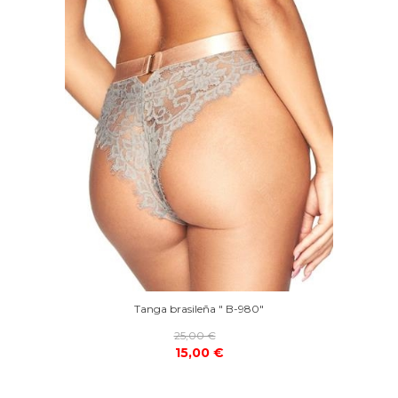
Tanga brasileña " B-980"
25,00 €
15,00 €