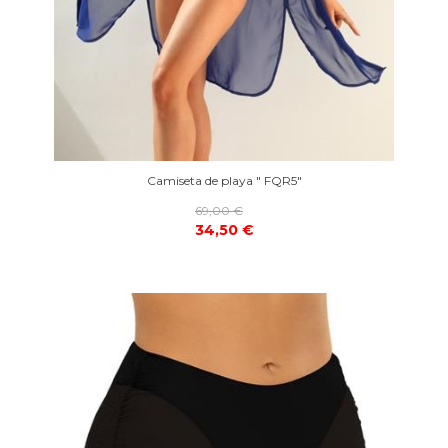
Camiseta de playa " FQR5"
69,00 €
34,50 €