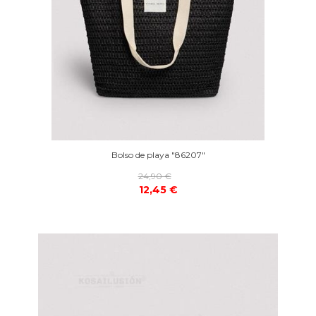
Bolso de playa "86207"
24,90 €
12,45 €