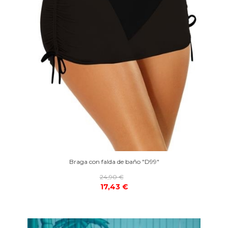
Braga con falda de baño "D99"
24,90 €
17,43 €