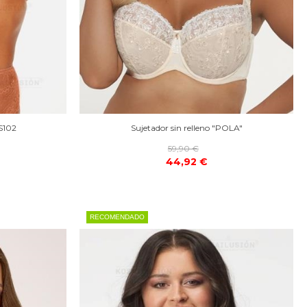
S102
Sujetador sin relleno "POLA"
59,90 €
44,92 €
RECOMENDADO