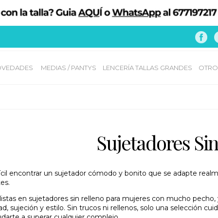
VEDADES 
MEDIAS / PANTYS
LENCERÍA TALLAS GRANDES
OTRO
Sujetadores Sin
ifícil encontrar un sujetador cómodo y bonito que se adapte re
es.
stas en sujetadores sin relleno para mujeres con mucho pecho, y 
, sujeción y estilo. Sin trucos ni rellenos, solo una selección cu
darte a superar cualquier complejo.