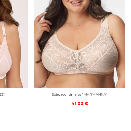
231
Sujetador sin aros "MARY-ANNA"
41,00 €