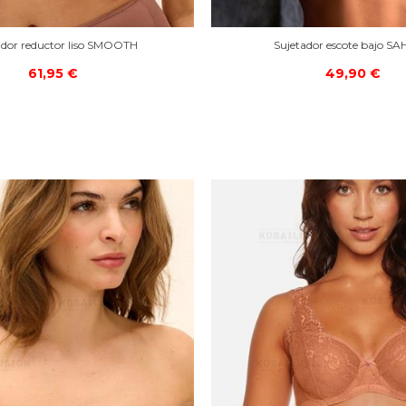
ador reductor liso SMOOTH
Sujetador escote bajo S
61,95 €
49,90 €