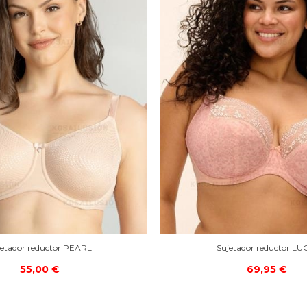
jetador reductor PEARL
Sujetador reductor LU
55,00 €
69,95 €