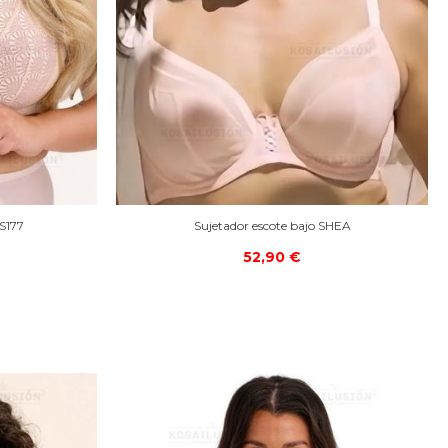
BS177
Sujetador escote bajo SHEA
52,90 €