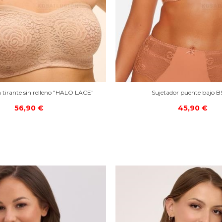
n tirante sin relleno "HALO LACE"
Sujetador puente bajo B
56,90 €
45,90 €