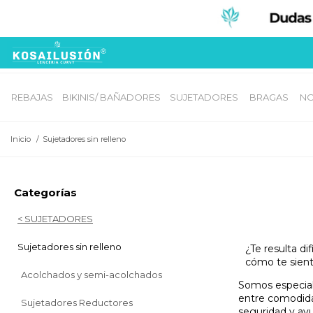
REBAJAS
BIKINIS/ BAÑADORES
SUJETADORES 
BRAGAS 
NO
Inicio
/
Sujetadores sin relleno
Categorías
< SUJETADORES
Sujetadores sin relleno
¿Te resulta d
cómo te sient
Acolchados y semi-acolchados
Somos especiali
entre comodidad
Sujetadores Reductores
seguridad y ayu