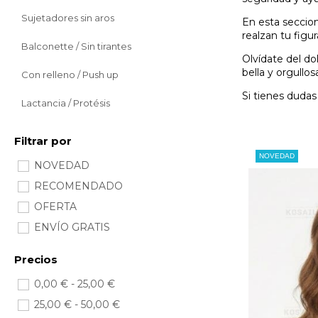
Sujetadores sin aros
En esta seccion
realzan tu fig
Balconette / Sin tirantes
Olvídate del do
bella y orgullo
Con relleno / Push up
Si tienes dudas
Lactancia / Protésis
Filtrar por
NOVEDAD
NOVEDAD
RECOMENDADO
OFERTA
ENVÍO GRATIS
Precios
0,00 € - 25,00 €
25,00 € - 50,00 €