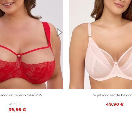
tador sin relleno CARSON
Sujetador escote bajo 2
49,95 €
49,90 €
39,96 €