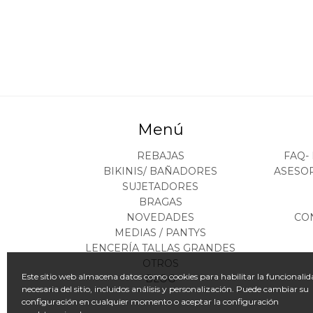
Menú
REBAJAS
FAQ-
BIKINIS/ BAÑADORES
ASESO
SUJETADORES
BRAGAS
NOVEDADES
CO
MEDIAS / PANTYS
LENCERÍA TALLAS GRANDES
OTROS
Este sitio web almacena datos como cookies para habilitar la funcionalid
BLOG
necesaria del sitio, incluidos análisis y personalización. Puede cambiar su
configuración en cualquier momento o aceptar la configuración