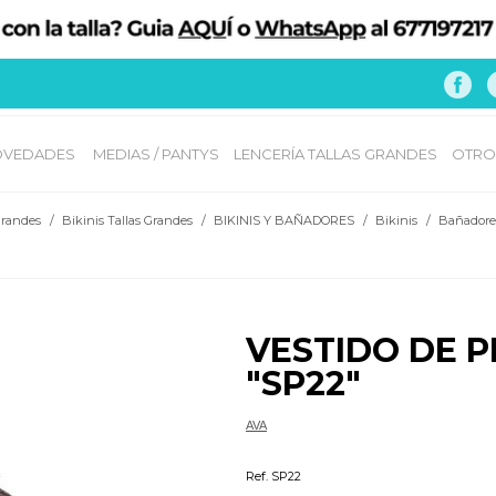
VEDADES 
MEDIAS / PANTYS
LENCERÍA TALLAS GRANDES
OTRO
grandes
/
Bikinis Tallas Grandes
/
BIKINIS Y BAÑADORES
/
Bikinis
/
Bañadore
VESTIDO DE P
"SP22"
AVA
Kaftan,pareo,vestidos de playa
Ref. SP22