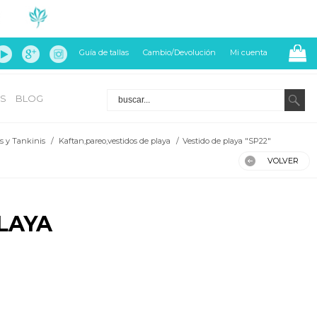
Guía de tallas
Cambio/Devolución
Mi cuenta
S
BLOG
s y Tankinis
/
Kaftan,pareo,vestidos de playa
/
Vestido de playa "SP22"
VOLVER
LAYA