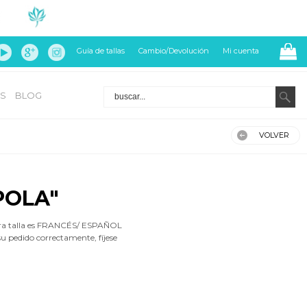
Guía de tallas
Cambio/Devolución
Mi cuenta
S
BLOG
VOLVER
POLA"
ra talla es FRANCÉS/ ESPAÑOL
su pedido correctamente, fíjese