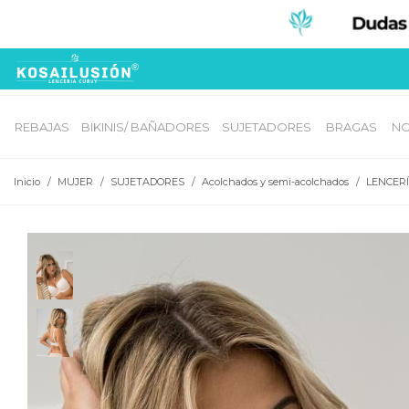
REBAJAS
BIKINIS/ BAÑADORES
SUJETADORES 
BRAGAS 
NO
Inicio
/
MUJER
/
SUJETADORES
/
Acolchados y semi-acolchados
/
LENCER