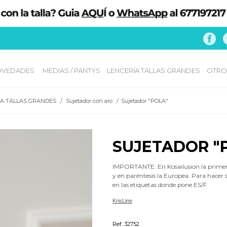
VEDADES 
MEDIAS / PANTYS
LENCERÍA TALLAS GRANDES
OTRO
ÍA TALLAS GRANDES
/
Sujetador con aro
/
Sujetador "POLA"
SUJETADOR "
IMPORTANTE: En Kosailusion la prime
y en paréntesis la Europea. Para hacer 
en las etiquetas donde pone ES/F
KrisLine
Acolchados y semi-acolchados
Ref. 32752