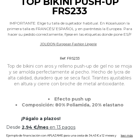
TOP BIKINI PUSH-UP
FRS233
IMPORTANTE: Elige tu talla de sujetador habitual. En Kosailusion la
primera talla es FRANCÉS/ ESPAÑOL y en paréntesis la Europea. Para
hacer su pedido correctamente, fíjese en las etiquetas donde pone ES/F
JOLIDON-European Fashion Lingerie
Bikinis con relleno-push up,balconette
Ref. FRS233
Top de bikini con aros y relleno push-up de gel no se moja
y se amolda perfectamente al pecho. Hecho de lycra de
alta calidad, duradero que se seca facil. Tirantes ajustables
en altura y cierre con broche de metal antioxidante.
Efecto push up
Composición: 80% Poliamida, 20% elastano