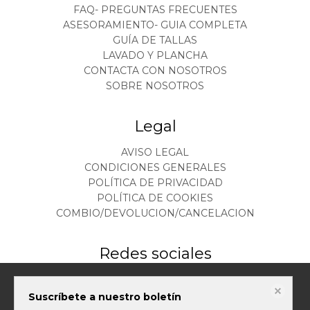
FAQ- PREGUNTAS FRECUENTES
ASESORAMIENTO- GUIA COMPLETA
GUÍA DE TALLAS
LAVADO Y PLANCHA
CONTACTA CON NOSOTROS
SOBRE NOSOTROS
Legal
AVISO LEGAL
CONDICIONES GENERALES
POLÍTICA DE PRIVACIDAD
POLÍTICA DE COOKIES
COMBIO/DEVOLUCION/CANCELACION
Redes sociales
Este sitio web almacena datos como cookies para habilitar la funcionalidad
Suscríbete a nuestro boletín
necesaria del sitio, incluidos análisis y personalización. Puede cambiar su
configuración en cualquier momento o aceptar la configuración