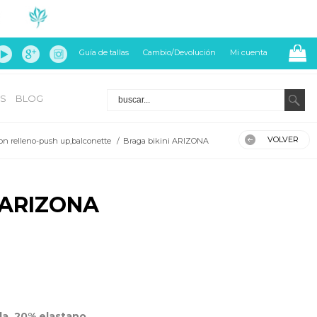
Guía de tallas
Cambio/Devolución
Mi cuenta
S
BLOG
VOLVER
on relleno-push up,balconette
/
Braga bikini ARIZONA
 ARIZONA
a, 20% elastano