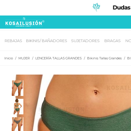
REBAJAS
BIKINIS/ BAÑADORES
SUJETADORES 
BRAGAS 
NO
Inicio
/
MUJER
/
LENCERÍA TALLAS GRANDES
/
Bikinis Tallas Grandes
/
B