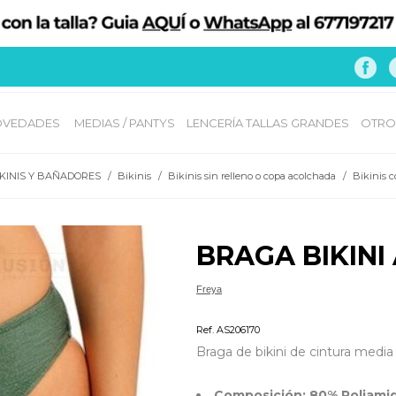
VEDADES 
MEDIAS / PANTYS
LENCERÍA TALLAS GRANDES
OTRO
IKINIS Y BAÑADORES
/
Bikinis
/
Bikinis sin relleno o copa acolchada
/
Bikinis c
BRAGA BIKINI
Freya
Bikinis Tallas Grandes
Ref. AS206170
Braga de bikini de cintura media
Composición: 80% Poliamid