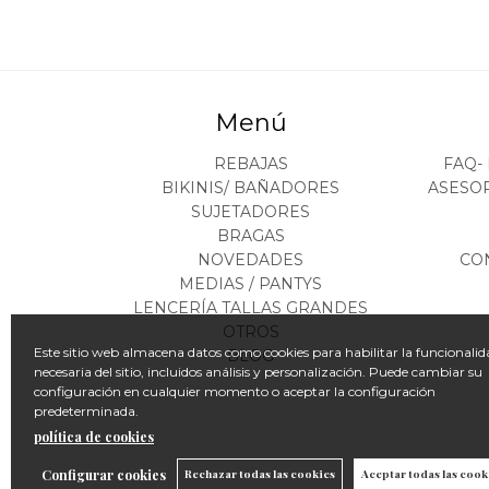
Menú
REBAJAS
FAQ-
BIKINIS/ BAÑADORES
ASESO
SUJETADORES
BRAGAS
NOVEDADES
CO
MEDIAS / PANTYS
LENCERÍA TALLAS GRANDES
OTROS
Este sitio web almacena datos como cookies para habilitar la funcionalid
BLOG
necesaria del sitio, incluidos análisis y personalización. Puede cambiar su
configuración en cualquier momento o aceptar la configuración
predeterminada.
política de cookies
Configurar cookies
Rechazar todas las cookies
Aceptar todas las cook