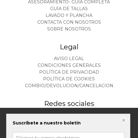
ASESORAMIENTO- GUIA COMPLETA
GUÍA DE TALLAS
LAVADO Y PLANCHA
CONTACTA CON NOSOTROS
SOBRE NOSOTROS
Legal
AVISO LEGAL
CONDICIONES GENERALES
POLÍTICA DE PRIVACIDAD
POLÍTICA DE COOKIES
COMBIO/DEVOLUCION/CANCELACION
Redes sociales
Este sitio web almacena datos como cookies para habilitar la funcionalidad
Suscríbete a nuestro boletín
necesaria del sitio, incluidos análisis y personalización. Puede cambiar su
configuración en cualquier momento o aceptar la configuración
predeterminada.