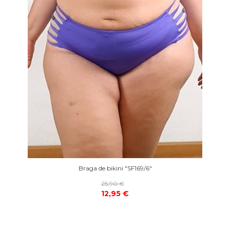
Braga de bikini "SF169/6"
25,90 €
12,95 €