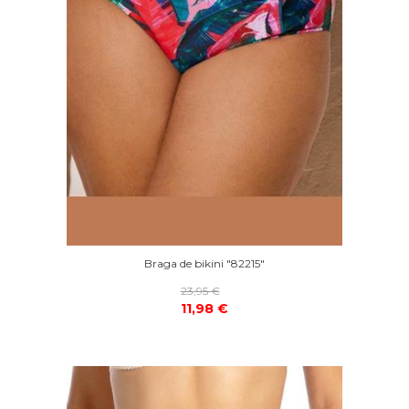
Braga de bikini "82215"
23,95 €
11,98 €