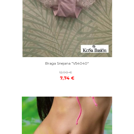
Braga Snejana "V54040"
12,90 €
7,74 €