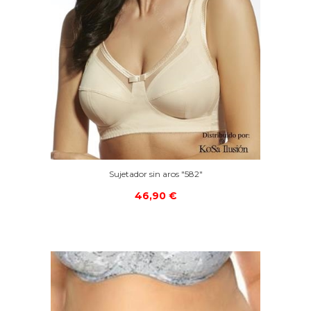
Sujetador sin aros "582"
46,90 €