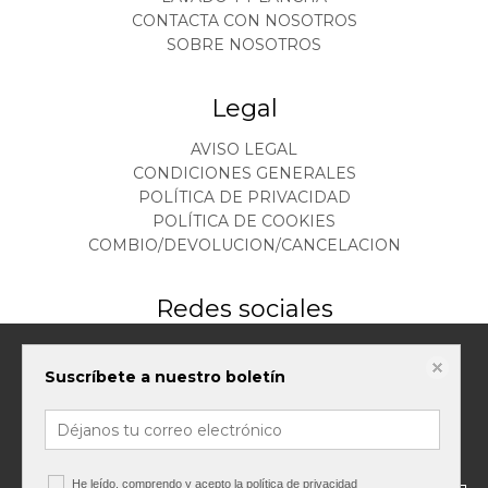
CONTACTA CON NOSOTROS
SOBRE NOSOTROS
Legal
AVISO LEGAL
CONDICIONES GENERALES
POLÍTICA DE PRIVACIDAD
POLÍTICA DE COOKIES
COMBIO/DEVOLUCION/CANCELACION
Redes sociales
Este sitio web almacena datos como cookies para habilitar la funcionalidad
Suscríbete a nuestro boletín
necesaria del sitio, incluidos análisis y personalización. Puede cambiar su
configuración en cualquier momento o aceptar la configuración
predeterminada.
política de cookies
Configurar cookies
He leído, comprendo y acepto la
política de privacidad