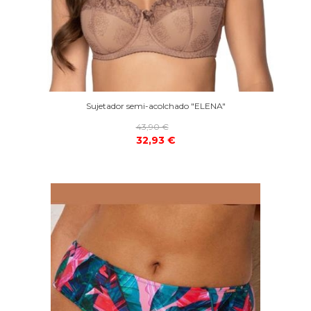
Sujetador semi-acolchado "ELENA"
43,90 €
32,93 €