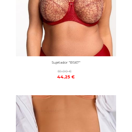
Sujetador "BS67"
59,00 €
44,25 €