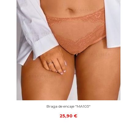
Braga de encaje "MA103"
25,90 €