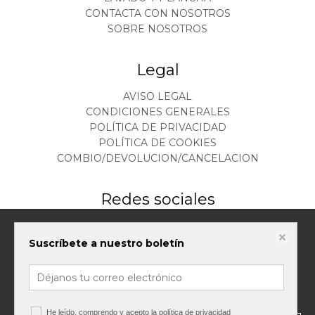
CONTACTA CON NOSOTROS
SOBRE NOSOTROS
Legal
AVISO LEGAL
CONDICIONES GENERALES
POLÍTICA DE PRIVACIDAD
POLÍTICA DE COOKIES
COMBIO/DEVOLUCION/CANCELACION
Redes sociales
Este sitio web almacena datos como cookies para habilitar la funcionalidad
Suscríbete a nuestro boletín
necesaria del sitio, incluidos análisis y personalización. Puede cambiar su
configuración en cualquier momento o aceptar la configuración
predeterminada.
política de cookies
Configurar cookies
He leído, comprendo y acepto la
política de privacidad