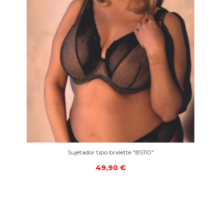
Sujetador tipo bralette "BS110"
49,90 €