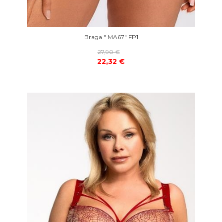
Braga " MA67" FP1
27,90 €
22,32 €