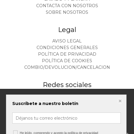
CONTACTA CON NOSOTROS
SOBRE NOSOTROS
Legal
AVISO LEGAL
CONDICIONES GENERALES
POLÍTICA DE PRIVACIDAD
POLÍTICA DE COOKIES
COMBIO/DEVOLUCION/CANCELACION
Redes sociales
Este sitio web almacena datos como cookies para habilitar la funcionalidad
Suscríbete a nuestro boletín
necesaria del sitio, incluidos análisis y personalización. Puede cambiar su
configuración en cualquier momento o aceptar la configuración
predeterminada.
política de cookies
Configurar cookies
He leído, comprendo y acepto la
política de privacidad