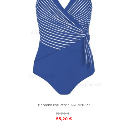
Bañador reductor " TAILAND 3"
69,00 €
55,20 €