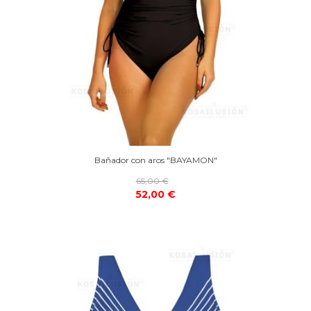
Bañador con aros "BAYAMON"
65,00 €
52,00 €