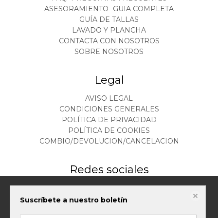
ASESORAMIENTO- GUIA COMPLETA
GUÍA DE TALLAS
LAVADO Y PLANCHA
CONTACTA CON NOSOTROS
SOBRE NOSOTROS
Legal
AVISO LEGAL
CONDICIONES GENERALES
POLÍTICA DE PRIVACIDAD
POLÍTICA DE COOKIES
COMBIO/DEVOLUCION/CANCELACION
Redes sociales
Este sitio web almacena datos como cookies para habilitar la funcionalidad
Suscríbete a nuestro boletín
necesaria del sitio, incluidos análisis y personalización. Puede cambiar su
configuración en cualquier momento o aceptar la configuración
predeterminada.