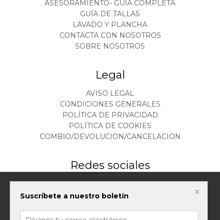
ASESORAMIENTO- GUIA COMPLETA
GUÍA DE TALLAS
LAVADO Y PLANCHA
CONTACTA CON NOSOTROS
SOBRE NOSOTROS
Legal
AVISO LEGAL
CONDICIONES GENERALES
POLÍTICA DE PRIVACIDAD
POLÍTICA DE COOKIES
COMBIO/DEVOLUCION/CANCELACION
Redes sociales
Este sitio web almacena datos como cookies para habilitar la funcionalidad
Suscríbete a nuestro boletín
necesaria del sitio, incluidos análisis y personalización. Puede cambiar su
configuración en cualquier momento o aceptar la configuración
predeterminada.