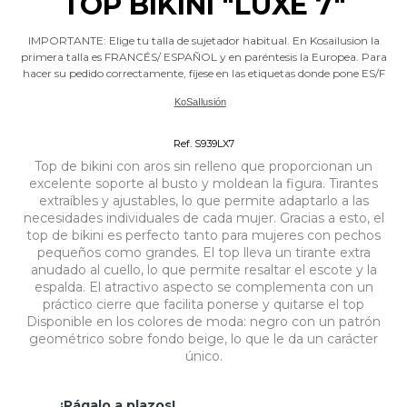
TOP BIKINI "LUXE 7"
IMPORTANTE: Elige tu talla de sujetador habitual. En Kosailusion la
primera talla es FRANCÉS/ ESPAÑOL y en paréntesis la Europea. Para
hacer su pedido correctamente, fíjese en las etiquetas donde pone ES/F
KoSaIlusión
Bikinis Tallas Grandes
Ref. S939LX7
Top de bikini con aros sin relleno que proporcionan un
excelente soporte al busto y moldean la figura. Tirantes
extraíbles y ajustables, lo que permite adaptarlo a las
necesidades individuales de cada mujer. Gracias a esto, el
top de bikini es perfecto tanto para mujeres con pechos
pequeños como grandes. El top lleva un tirante extra
anudado al cuello, lo que permite resaltar el escote y la
espalda. El atractivo aspecto se complementa con un
práctico cierre que facilita ponerse y quitarse el top
Disponible en los colores de moda: negro con un patrón
geométrico sobre fondo beige, lo que le da un carácter
único.