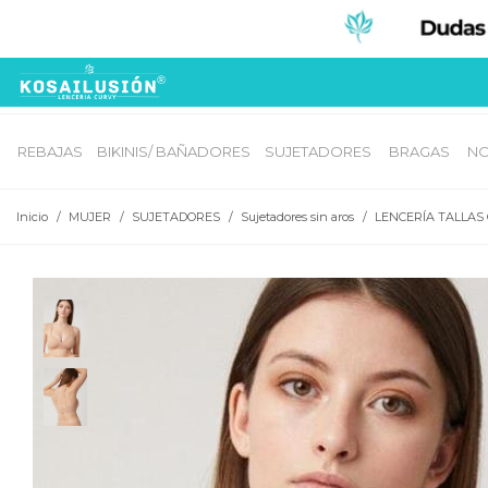
REBAJAS
BIKINIS/ BAÑADORES
SUJETADORES 
BRAGAS 
NO
Inicio
/
MUJER
/
SUJETADORES
/
Sujetadores sin aros
/
LENCERÍA TALLAS