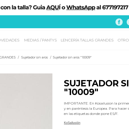
VEDADES 
MEDIAS / PANTYS
LENCERÍA TALLAS GRANDES
OTRO
 GRANDES
/
Sujetador sin aros
/
Sujetador sin aros "10009"
SUJETADOR S
"10009"
IMPORTANTE: En Kosailusion la prim
y en paréntesis la Europea. Para hacer 
en las etiquetas donde pone ES/F.
KoSaIlusión