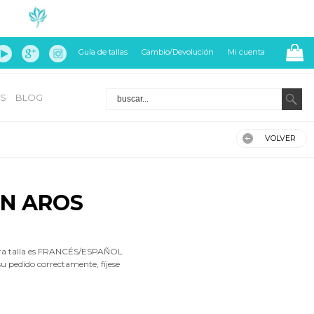
Guía de tallas
Cambio/Devolución
Mi cuenta
S
BLOG
VOLVER
IN AROS
era talla es FRANCÉS/ESPAÑOL
su pedido correctamente, fíjese