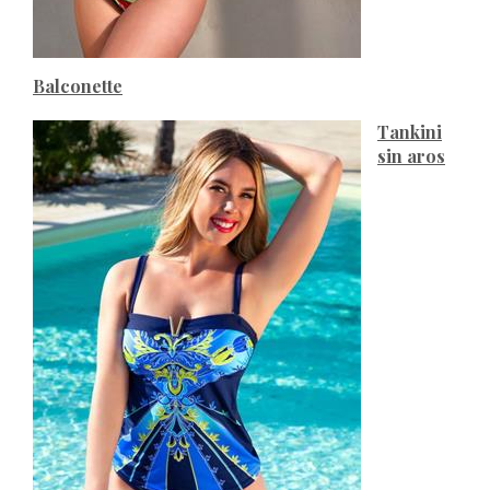
Balconette
Tankini
sin aros