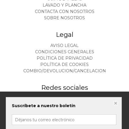
LAVADO Y PLANCHA
CONTACTA CON NOSOTROS
SOBRE NOSOTROS
Legal
AVISO LEGAL
CONDICIONES GENERALES
POLÍTICA DE PRIVACIDAD
POLÍTICA DE COOKIES
COMBIO/DEVOLUCION/CANCELACION
Redes sociales
Este sitio web almacena datos como cookies para habilitar la funcionalidad
Suscríbete a nuestro boletín
necesaria del sitio, incluidos análisis y personalización. Puede cambiar su
configuración en cualquier momento o aceptar la configuración
predeterminada.
política de cookies