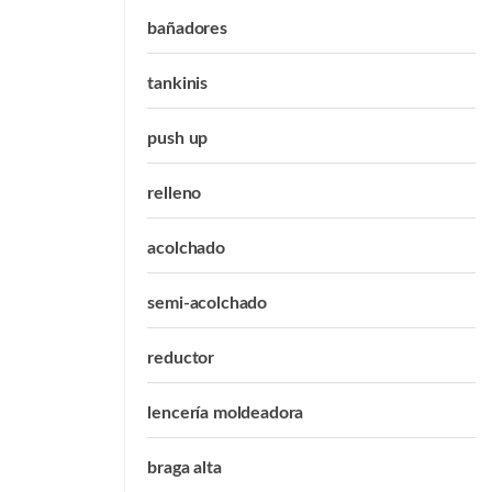
bañadores
tankinis
push up
relleno
acolchado
semi-acolchado
reductor
lencería moldeadora
braga alta