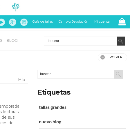
Guía de tallas
Cambio/Devolución
Mi cuenta
S
BLOG
VOLVER
Mila
Etiquetas
temporada
tallas grandes
 lectoras
n de sus
nuevo blog
nces de