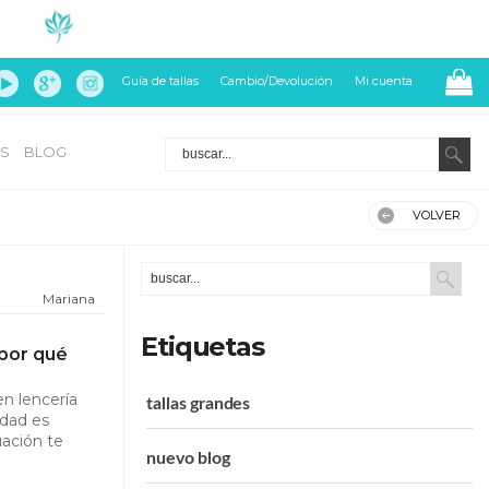
Guía de tallas
Cambio/Devolución
Mi cuenta
S
BLOG
VOLVER
Mariana
Etiquetas
por qué
n lencería
tallas grandes
rdad es
uación te
nuevo blog