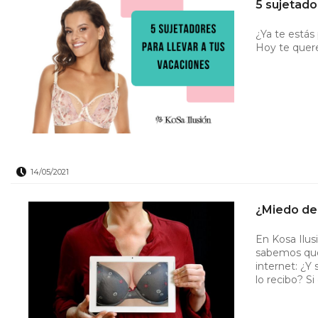
5 sujetado
¿Ya te estás
Hoy te quere
14/05/2021
¿Miedo de
En Kosa Ilu
sabemos que
internet: ¿Y
lo recibo? Si