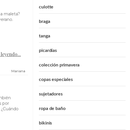
culotte
la maleta?
verano.
braga
tanga
picardías
 leyendo...
colección primavera
Mariana
copas especiales
sujetadores
ambién
s por
ropa de baño
? ¿Cuándo
bikinis