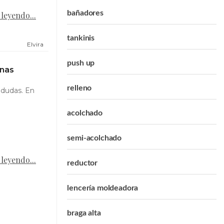
bañadores
 leyendo...
tankinis
Elvira
push up
inas
relleno
 dudas. En
.
acolchado
semi-acolchado
 leyendo...
reductor
lencería moldeadora
braga alta