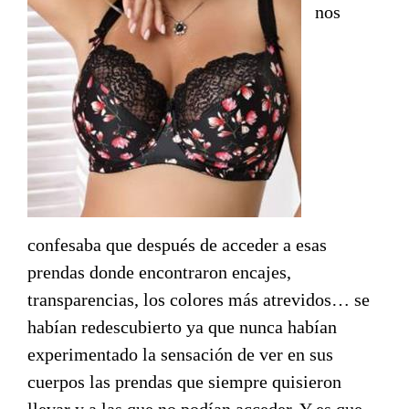
nos
confesaba que después de acceder a esas
prendas donde encontraron encajes,
transparencias, los colores más atrevidos… se
habían redescubierto ya que nunca habían
experimentado la sensación de ver en sus
cuerpos las prendas que siempre quisieron
llevar y a las que no podían acceder. Y es que